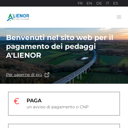
FR
EN
DE
IT
ES
Ope
Sito di pagamento
Benvenuti nel sito web per il
pagamento dei pedaggi
A'LIENOR
Per saperne di più
PAGA
un avviso di pagamento o CNP