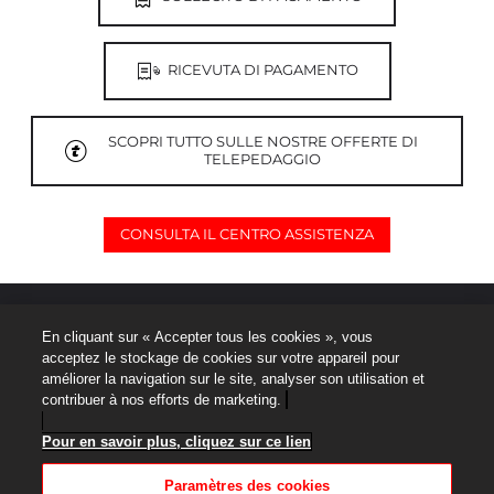
RICEVUTA DI PAGAMENTO
SCOPRI TUTTO SULLE NOSTRE OFFERTE DI
TELEPEDAGGIO
CONSULTA IL CENTRO ASSISTENZA
Note legali
En cliquant sur « Accepter tous les cookies », vous
acceptez le stockage de cookies sur votre appareil pour
Informativa sulla protezione dei dati personali
améliorer la navigation sur le site, analyser son utilisation et
contribuer à nos efforts de marketing.
Mappa del sito
Pour en savoir plus, cliquez sur ce lien
Termini di Utilizzo
Paramètres des cookies