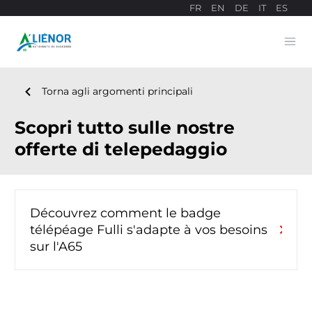
FR
EN
DE
IT
ES
Ope
Sito di pagamento
navigate_before
Torna agli argomenti principali
Scopri tutto sulle nostre
offerte di telepedaggio
Découvrez comment le badge
chevron_right
télépéage Fulli s'adapte à vos besoins
sur l'A65