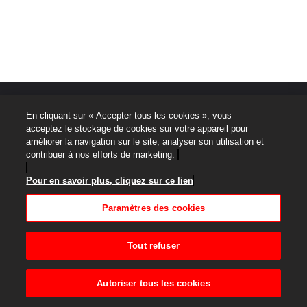
Note legali
En cliquant sur « Accepter tous les cookies », vous
acceptez le stockage de cookies sur votre appareil pour
Informativa sulla protezione dei dati personali
améliorer la navigation sur le site, analyser son utilisation et
contribuer à nos efforts de marketing.
Mappa del sito
Pour en savoir plus, cliquez sur ce lien
Termini di Utilizzo
Paramètres des cookies
Accessibilité : Non Conforme
Tout refuser
Centro assistenza
Autoriser tous les cookies
Paramètres des cookies